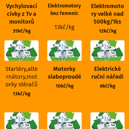
Vychylovací
Elektromoto
Elektromotory
cívky z Tv a
bez řemenic
ry velké nad
monitorů
500kg/1ks
13kč/kg
35kč/kg
12kč/kg
Startéry,alte
Motorky
Elektrické
rnátory,mot
slaboproudé
ruční nářadí
orky stěračů
10kč/kg
6kč/kg
13kč/kg