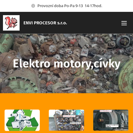
Provozní doba Po-Pa 9-13 14-17hod.
ENVI PROCESOR s.r.o.
Elektro motory,cívky