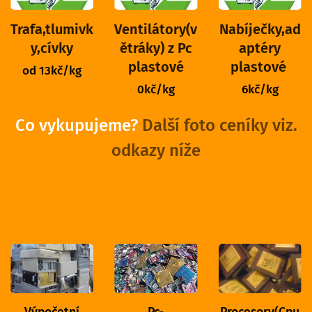
Trafa,tlumivk
Ventilátory(v
Nabíječky,ad
y,cívky
ětráky) z Pc
aptéry
plastové
plastové
od 13kč/kg
0kč/kg
6kč/kg
Co vykupujeme?
Další foto ceníky viz.
odkazy níže