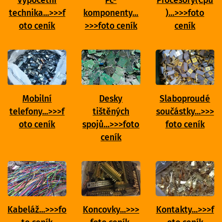
Výpočetní
Pc-
Procesory(Cpu
technika...>>>f
komponenty...
)...>>>foto
oto ceník
>>>foto ceník
ceník
Mobilní
Desky
Slaboproudé
telefony...>>>f
tištěných
součástky...>>>
oto ceník
spojů...>>>foto
foto ceník
ceník
Kabeláž...>>>fo
Koncovky...>>>
Kontakty...>>>f