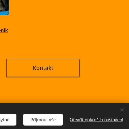
eník
Kontakt
bytné
Přijmout vše
Otevřít pokročilá nastavení
Vytvořeno službou
Webnode
Cookies