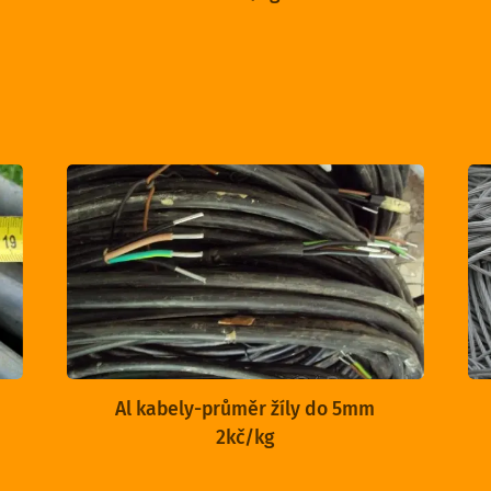
Al kabely-průměr žíly do 5mm
2kč/kg