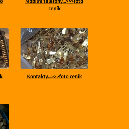
to
Mobilní telefony...>>>foto
ceník
k.
Kontakty...>>>foto ceník