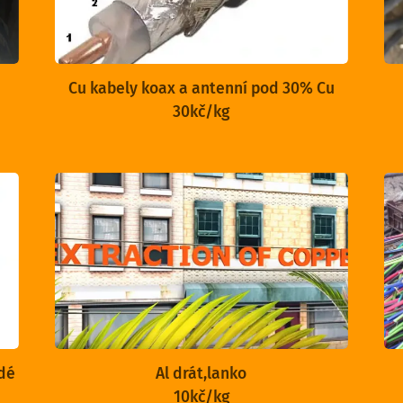
Cu kabely koax a antenní pod 30% Cu
30kč/kg
udé
Al drát,lanko
10kč/kg