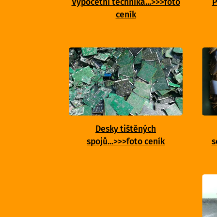
Výpočetní technika...>>>foto
P
ceník
Desky tištěných
spojů...>>>foto ceník
s