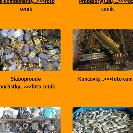
c-komponenty...>>>foto
Procesory(Cpu)...>>>fo
ceník
ceník
Slaboproudé
Koncovky...>>>foto cení
oučástky...>>>foto ceník