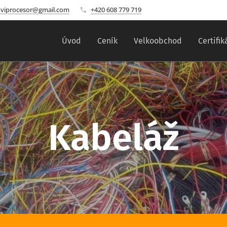
viprocesor@gmail.com
+420 608 779 719
Úvod
Ceník
Velkoobchod
Certifik
Kabeláž