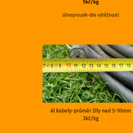
5kč/kg
silnoproudé-dle výtěžností
Al kabely-průměr žíly nad 5-10mm
3kč/kg